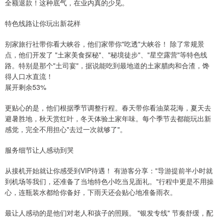
全额退款！这种底气，在业内真的少见。
特色线路让你玩出新花样
别家旅行社带你看大峡谷，他们家带你"吃透"大峡谷！ 除了常规景
点，他们开发了 "土家美食探秘"、"秘境徒步"、"星空露营"等特色线
路。特别是那个"土司宴"，据说能吃到最地道的土家腊肉和合渣，馋
得人口水直流！
展开剩余53%
更贴心的是，他们根据季节调整行程。春天带你看油菜花海，夏天去
避暑胜地，秋天赏红叶，冬天体验土家年味。每个季节去都能玩出新
感觉，完全不用担心"去过一次就够了"。
服务细节让人感动到哭
从接机开始就让你感受到VIP待遇！ 有游客分享："导游提前半小时就
到机场等我们，还准备了当地特色小吃当见面礼。"行程中更是不用操
心，连瓶装水都给你备好，下雨天还会贴心地准备雨衣。
最让人感动的是他们对老人和孩子的照顾。 "银发专线" 节奏舒缓，配