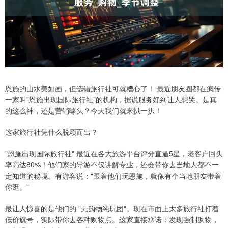
恩施的山水美如画，但选错旅行社可就糟心了！ 最近朋友圈都在疯传
一家叫"恩施出现国际旅行社"的机构，据说服务好到让人想哭。是真
的这么神，还是营销噱头？今天我们就来扒一扒！
这家旅行社凭什么脱颖而出？
"恩施出现国际旅行社" 最近在各大旅游平台评分直逼5星，老客户回头
率高达80%！他们家的导游不仅讲解专业，还会带你去当地人都不一
定知道的秘境。有游客说："跟着他们玩恩施，就像有个当地朋友带着
你逛。"
最让人惊喜的是他们的 "无购物纯玩团"。现在市面上太多旅行社打着
低价旗号，实际带你去各种购物点。这家直接承诺：发现强制购物，