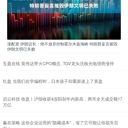
涨配资 伊朗议长：绝不放弃控制霍尔木兹海峡 特朗普妄言摧毁
伊朗文明已失败
互盈在线 英伟达带火CPO概念, TGV龙头沃格光电强势涨停
红盘 当我们在学编程时，日本孩子却重新迷上了算盘
启云科技 收盘丨沪指收获4连阳创年内新高，两市全天成交额17
万亿
赢在策略 这份企业运营的“隐藏成本”，省了它可能让你损失百