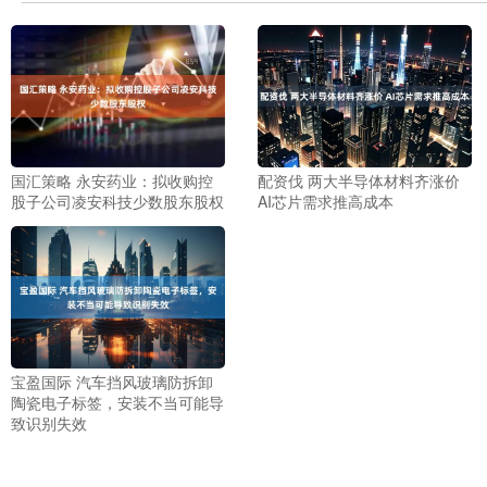
国汇策略 永安药业：拟收购控
配资伐 两大半导体材料齐涨价
股子公司凌安科技少数股东股权
AI芯片需求推高成本
宝盈国际 汽车挡风玻璃防拆卸
陶瓷电子标签，安装不当可能导
致识别失效