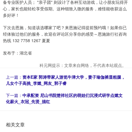
备专业医护人员； "亲子团" 则设计了各种互动游戏，让小朋友玩得开
心，家长也能轻松享受假期。这种细致入微的服务，难怪能收获这么
多好评！
下次去恩施，知道该选哪家了吧？来恩施记得提前预约哦！如果你已
经体验过他们的服务，欢迎在评论区分享你的感受～恩施旅行社咨询
热线 132 7758 1267 夏夏
发布于：湖北省
科元网提示：文章来自网络，不代表本站观点。
上一篇：
资本E家 郭涛带家人游览牛津大学，妻子瑜伽裤显粗腿，
儿女个子高挑_李燃_网友_郭子睿
下一篇：
中承配资 尼山书院楚祥社区的萌娃们沉浸式研学点燃文
化薪火_衣冠_先贤_描红
相关文章