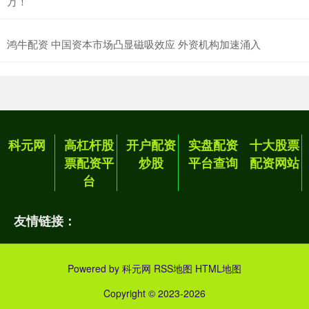
万！
鸿牛配资 中国资本市场凸显磁吸效应 外资机构加速涌入
科元网
高杠杆股
开户配资
实盘配资
十大股票
票配资平
炒股
平台查询
配资网站
台
友情链接：
Powered by
科元网
RSS地图
HTML地图
Copyright
© 2023-2026