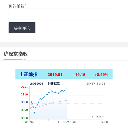
你的邮箱
*
提交评论
沪深京指数
上证综指
3919.51
+19.16
+0.49%