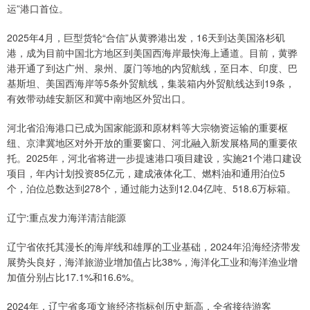
运”港口首位。
2025年4月，巨型货轮“合信”从黄骅港出发，16天到达美国洛杉矶
港，成为目前中国北方地区到美国西海岸最快海上通道。目前，黄骅
港开通了到达广州、泉州、厦门等地的内贸航线，至日本、印度、巴
基斯坦、美国西海岸等5条外贸航线，集装箱内外贸航线达到19条，
有效带动雄安新区和冀中南地区外贸出口。
河北省沿海港口已成为国家能源和原材料等大宗物资运输的重要枢
纽、京津冀地区对外开放的重要窗口、河北融入新发展格局的重要依
托。2025年，河北省将进一步提速港口项目建设，实施21个港口建设
项目，年内计划投资85亿元，建成液体化工、燃料油和通用泊位5
个，泊位总数达到278个，通过能力达到12.04亿吨、518.6万标箱。
辽宁:重点发力海洋清洁能源
辽宁省依托其漫长的海岸线和雄厚的工业基础，2024年沿海经济带发
展势头良好，海洋旅游业增加值占比38%，海洋化工业和海洋渔业增
加值分别占比17.1%和16.6%。
2024年，辽宁省多项文旅经济指标创历史新高，全省接待游客