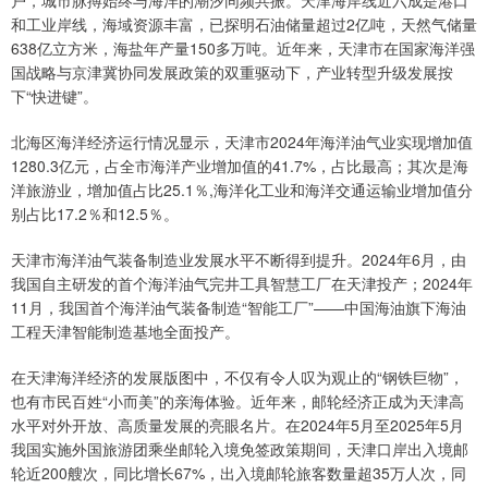
和工业岸线，海域资源丰富，已探明石油储量超过2亿吨，天然气储量
638亿立方米，海盐年产量150多万吨。近年来，天津市在国家海洋强
国战略与京津冀协同发展政策的双重驱动下，产业转型升级发展按
下“快进键”。
北海区海洋经济运行情况显示，天津市2024年海洋油气业实现增加值
1280.3亿元，占全市海洋产业增加值的41.7%，占比最高；其次是海
洋旅游业，增加值占比25.1％,海洋化工业和海洋交通运输业增加值分
别占比17.2％和12.5％。
天津市海洋油气装备制造业发展水平不断得到提升。2024年6月，由
我国自主研发的首个海洋油气完井工具智慧工厂在天津投产；2024年
11月，我国首个海洋油气装备制造“智能工厂”——中国海油旗下海油
工程天津智能制造基地全面投产。
在天津海洋经济的发展版图中，不仅有令人叹为观止的“钢铁巨物”，
也有市民百姓“小而美”的亲海体验。近年来，邮轮经济正成为天津高
水平对外开放、高质量发展的亮眼名片。在2024年5月至2025年5月
我国实施外国旅游团乘坐邮轮入境免签政策期间，天津口岸出入境邮
轮近200艘次，同比增长67%，出入境邮轮旅客数量超35万人次，同