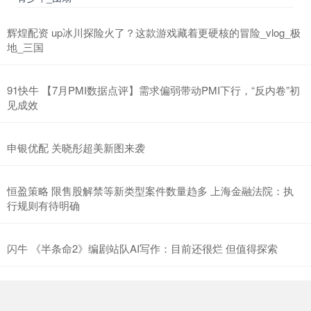
辉煌配资 up冰川探险火了？这款游戏藏着更硬核的冒险_vlog_极
地_三国
91快牛 【7月PMI数据点评】需求偏弱带动PMI下行，“反内卷”初
见成效
申银优配 关晓彤超美新图来袭
恒盈策略 限售股解禁等新类型案件数量趋多 上海金融法院：执
行规则有待明确
闪牛 《半条命2》编剧站队AI写作：目前还很烂 但值得探索