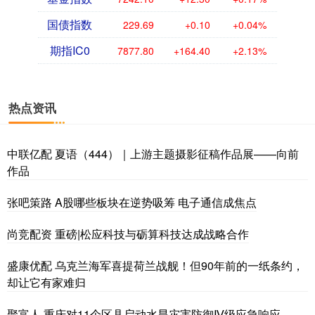
国债指数
229.69
+0.10
+0.04%
期指IC0
7877.80
+164.40
+2.13%
热点资讯
中联亿配 夏语（444）｜上游主题摄影征稿作品展——向前
作品
张吧策路 A股哪些板块在逆势吸筹 电子通信成焦点
尚竞配资 重磅|松应科技与砺算科技达成战略合作
盛康优配 乌克兰海军喜提荷兰战舰！但90年前的一纸条约，
却让它有家难归
聚富人 重庆对11个区县启动水旱灾害防御Ⅳ级应急响应