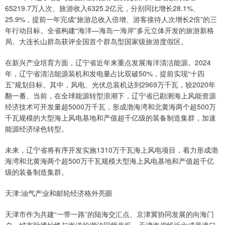
65219.7万人次、旅游收入6325.2亿元，分别同比增长28.1%、
25.9%，提前一年完成“旅游总收入倍增、游客接待人次增长2倍”的三
年行动目标。全省构建“海洋—海岛一海岸”多元立体开发的旅游新格
局。大连长山群岛获评全国首个群岛型国家级旅游度假区。
在新兴产业培育方面，辽宁省近年来重点发展海洋清洁能源。2024
年，辽宁省清洁能源装机和发电量占比双破50%，提前实现“十四
五”规划目标。其中，风电、光伏总装机达到2969万千瓦，较2020年
翻一番。当前，在全球能源转型浪潮下，辽宁省已勘测海上风能资源
经济技术可开发量超5000万千瓦，形成渤海湾和北黄海两个超500万
千瓦规模的大型海上风电基地和产值超千亿级的装备制造集群，加速
能源经济绿色转型。
未来，辽宁省将有序开发实施1310万千瓦海上风电项目，着力形成渤
海湾和北黄海两个超500万千瓦规模大型海上风电基地和产值超千亿
级的装备制造集群。
天津:油气产业和邮轮经济格外亮眼
天津市作为共建“一带一路”的陆海交汇点、京津冀协同发展的向海门
户，城市脉搏始终与海洋的潮汐同频共振。天津海岸线近六成是港口