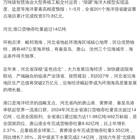
万吨级智慧渔业大型养殖工船交付运营；“琅琊”海洋大模型实现温
度、盐度等海洋要素高精度预报；1~5月，全省201个海洋强省建设重
点项目累计完成投资370.8亿元。
河北:港口货物吞吐量超过14亿吨
环抱京津、毗邻渤海，河北省地处环渤海区域核心地带，区位优势独
特，拥有487公里海岸线，有秦皇岛、唐山、沧州三个沿海城市，海
运条件得天独厚。
近年来，河北省深植“蓝色信念”，大力发展沿海经济，加快建设陆海
联动、产城融合的临港产业强省。按照规划，到2027年，河北省沿海
地区生产总值将突破2万亿元，沿海经济崛起带成为环渤海高质量发展
的增长极。
港口是海洋经济的战略支点。河北省内的唐山港、黄骅港、秦皇岛港
串联起世界一流港口群。2024年河北全省港口货物吞吐量首次超过14
亿吨，位居全国前列。全省港口通过能力达11.98亿吨/492万标箱，居
全国第四位。唐山港全年完成货物吞吐量8.62亿吨，比上年增长
2.37%，总量稳居全球第二。黄骅港全年完成货物吞吐量3.55亿吨，
同比增长7.35%，其中煤炭下水量完成2.14亿吨，连续六年居“北煤南