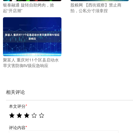
银泰融通 旋转自助烤肉，掀
股粮网 【西街观察】禁止商
起“开店潮”
拍，公私分寸须拿捏
聚富人 重庆对11个区县启动水
旱灾害防御Ⅳ级应急响应
相关评论
本文评分
*
评论内容
*