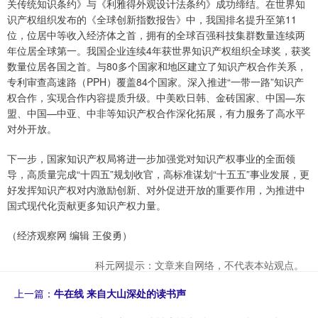
关传统知识条约》与《利雅得外观设计法条约》成功缔结。在世界知
识产权组织发布的《全球创新指数报告》中，我国排名提升至第11
位，位居中等收入经济体之首，拥有的全球百强科技集群数量连续两
年位居全球第一。我国企业连续4年获世界知识产权组织全球奖，获奖
数量位居各国之首。与80多个国家和地区建立了知识产权合作关系，
专利审查高速路（PPH）覆盖84个国家。深入推进“一带一路”知识产
权合作，实现合作内容提质升级。中美欧日韩、金砖国家、中国—东
盟、中国—中亚、中非等知识产权合作深化拓展，有力服务了高水平
对外开放。
下一步，国家知识产权局将进一步加强党对知识产权事业的全面领
导，高质量完成“十四五”规划收官，高标准谋划“十五五”事业发展，更
好发挥知识产权对内激励创新、对外促进开放的重要作用，为推进中
国式现代化贡献更多知识产权力量。
（经济观察网 编辑 王俊勇）
科元网提示：文章来自网络，不代表本站观点。
上一篇：
牛在线 来自大山深处的读书声