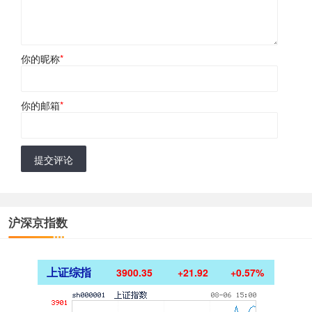
你的昵称
*
你的邮箱
*
提交评论
沪深京指数
上证综指
3900.35
+21.92
+0.57%