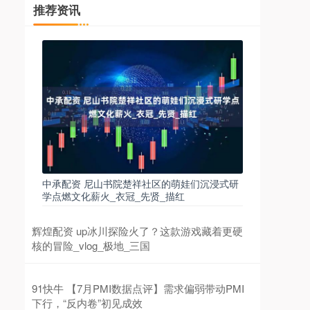
推荐资讯
中承配资 尼山书院楚祥社区的萌娃们沉浸式研
学点燃文化薪火_衣冠_先贤_描红
辉煌配资 up冰川探险火了？这款游戏藏着更硬
核的冒险_vlog_极地_三国
91快牛 【7月PMI数据点评】需求偏弱带动PMI
下行，“反内卷”初见成效