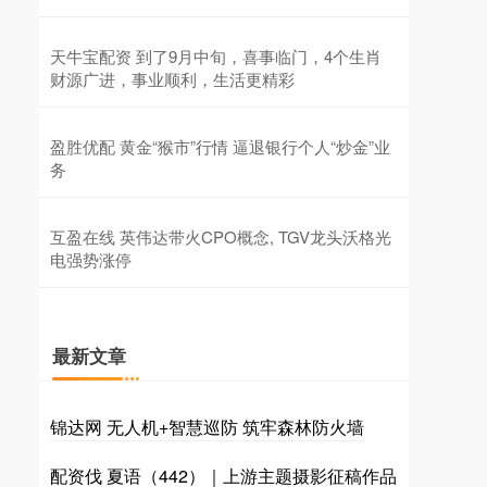
天牛宝配资 到了9月中旬，喜事临门，4个生肖
财源广进，事业顺利，生活更精彩
盈胜优配 黄金“猴市”行情 逼退银行个人“炒金”业
务
互盈在线 英伟达带火CPO概念, TGV龙头沃格光
电强势涨停
最新文章
锦达网 无人机+智慧巡防 筑牢森林防火墙
配资伐 夏语（442）｜上游主题摄影征稿作品