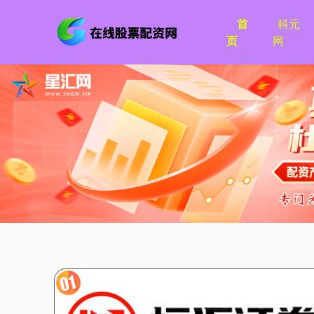
首
科元
页
网