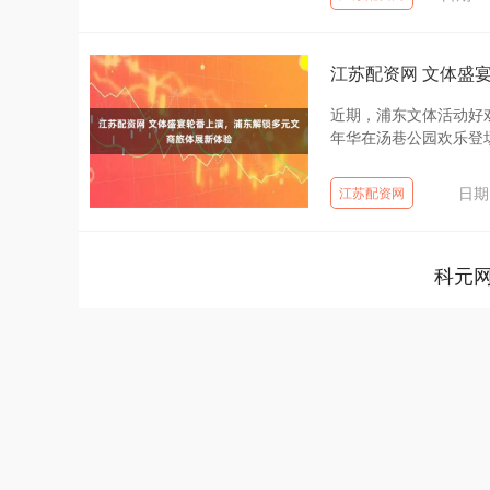
江苏配资网 文体盛
近期，浦东文体活动好
年华在汤巷公园欢乐登场
日期
江苏配资网
科元