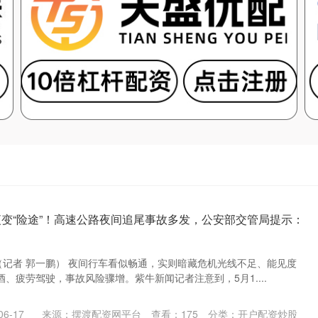
夜变“险途”！高速公路夜间追尾事故多发，公安部交管局提示：
（记者 郭一鹏） 夜间行车看似畅通，实则暗藏危机光线不足、能见度
、疲劳驾驶，事故风险骤增。紫牛新闻记者注意到，5月1....
6-17
来源：摆渡配资网平台
查看：
175
分类：
开户配资炒股