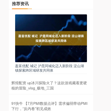
推荐资讯
盈富优配 城记 沪昆同城化迈入新阶段 淀山湖
镇探索跨区域研发共同体
辉煌配资 up冰川探险火了？这款游戏藏着更硬
核的冒险_vlog_极地_三国
91快牛 【7月PMI数据点评】需求偏弱带动PMI
下行，“反内卷”初见成效