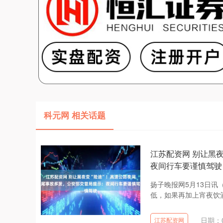
科元网 相关话题
江苏配资网 别让黑
夜间行车要谨慎驾驶
扬子晚报网5月13日讯
低，如果再加上宵夜饮酒
日期：0
江苏配资网