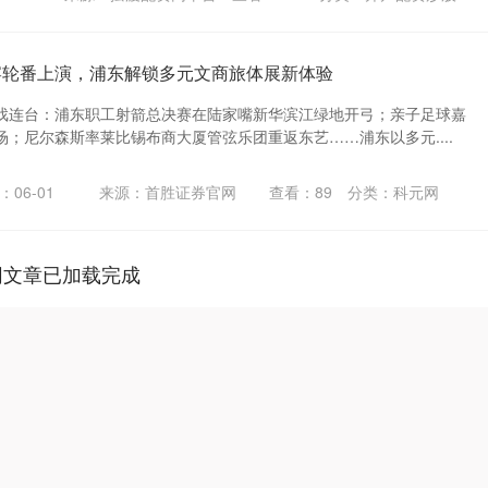
宴轮番上演，浦东解锁多元文商旅体展新体验
戏连台：浦东职工射箭总决赛在陆家嘴新华滨江绿地开弓；亲子足球嘉
；尼尔森斯率莱比锡布商大厦管弦乐团重返东艺……浦东以多元....
：06-01
来源：首胜证券官网
查看：
89
分类：
科元网
网文章已加载完成