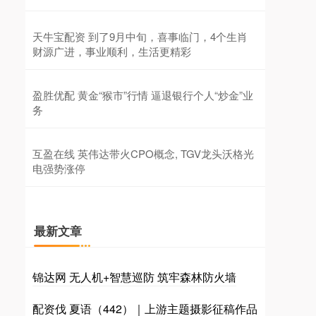
天牛宝配资 到了9月中旬，喜事临门，4个生肖
财源广进，事业顺利，生活更精彩
盈胜优配 黄金“猴市”行情 逼退银行个人“炒金”业
务
互盈在线 英伟达带火CPO概念, TGV龙头沃格光
电强势涨停
最新文章
锦达网 无人机+智慧巡防 筑牢森林防火墙
配资伐 夏语（442）｜上游主题摄影征稿作品