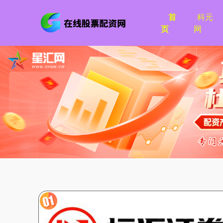
首
科元
页
网