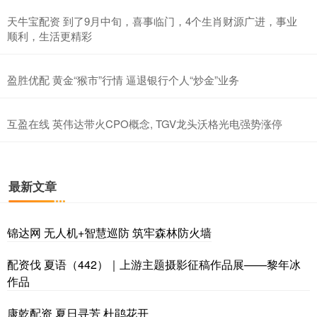
天牛宝配资 到了9月中旬，喜事临门，4个生肖财源广进，事业
顺利，生活更精彩
盈胜优配 黄金“猴市”行情 逼退银行个人“炒金”业务
互盈在线 英伟达带火CPO概念, TGV龙头沃格光电强势涨停
最新文章
锦达网 无人机+智慧巡防 筑牢森林防火墙
配资伐 夏语（442）｜上游主题摄影征稿作品展——黎年冰
作品
康乾配资 夏日寻芳 杜鹃花开