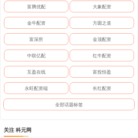
富腾优配
大象配资
金牛配资
方圆之道
富深所
金顶配资
中联亿配
红牛配资
互盈在线
富投恒盈
永旺配资端
长红配资
全部话题标签
关注 科元网