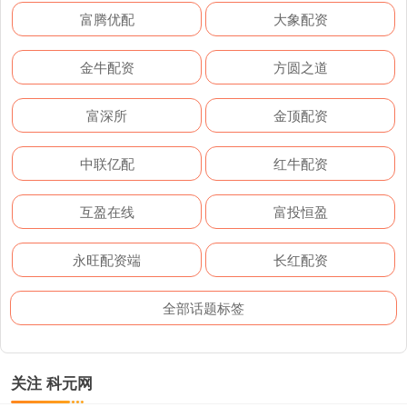
富腾优配
大象配资
金牛配资
方圆之道
富深所
金顶配资
中联亿配
红牛配资
互盈在线
富投恒盈
永旺配资端
长红配资
全部话题标签
关注 科元网