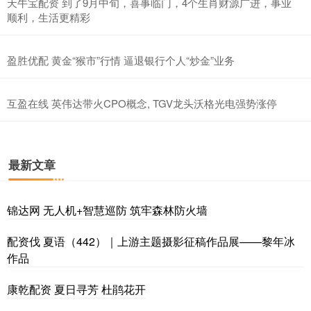
天牛宝配资 到了9月中旬，喜事临门，4个生肖财源广进，事业
顺利，生活更精彩
盈胜优配 黄金“猴市”行情 逼退银行个人“炒金”业务
互盈在线 英伟达带火CPO概念, TGV龙头沃格光电强势涨停
最新文章
锦达网 无人机+智慧巡防 筑牢森林防火墙
配资伐 夏语（442）｜上游主题摄影征稿作品展——黎年冰
作品
康乾配资 夏日寻芳 杜鹃花开